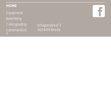
HOME
Equipment
Belichting
Colorgrading
Schapendreef 3
4824AM Breda
Camerarobot
s
Educatie
Telefoon: +31(0)76-3036265
E-mail:
rental@camuse.nl
Open: ma-vrij: 09:00-17:00
zaterdag op afspraak