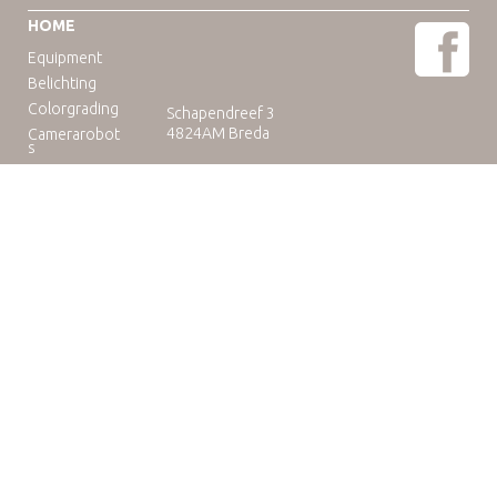
HOME
Equipment
Belichting
Colorgrading
Schapendreef 3
4824AM Breda
Camerarobot
s
Educatie
Telefoon: +31(0)76-3036265
E-mail:
rental@camuse.nl
Open: ma-vrij: 09:00-17:00
zaterdag op afspraak