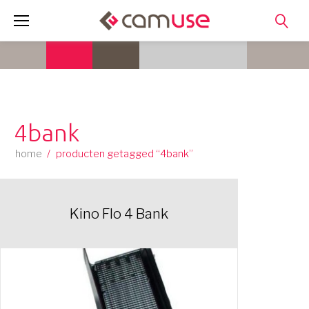
Skip
to
content
4bank
home
/
producten getagged “4bank”
Kino Flo 4 Bank