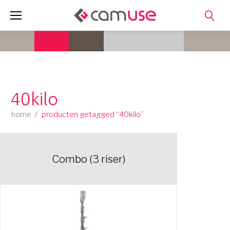
Skip
to
content
40kilo
home
/
producten getagged “40kilo”
Combo (3 riser)