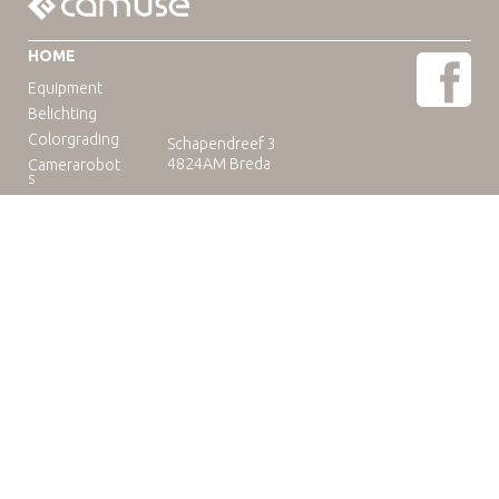
HOME
Equipment
Belichting
Colorgrading
Schapendreef 3
4824AM Breda
Camerarobot
s
Educatie
Telefoon: +31(0)76-3036265
E-mail:
rental@camuse.nl
Open: ma-vrij: 09:00-17:00
zaterdag op afspraak