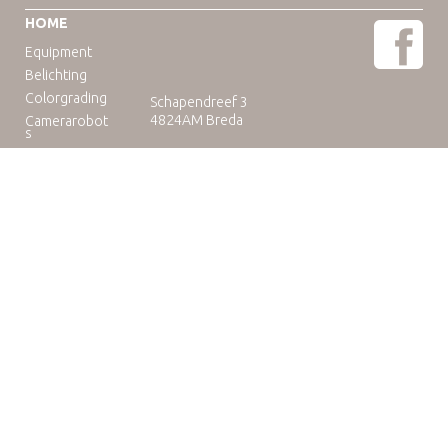
HOME
Equipment
Belichting
Colorgrading
Schapendreef 3
4824AM Breda
Camerarobot
s
Educatie
Telefoon: +31(0)76-3036265
E-mail:
rental@camuse.nl
Open: ma-vrij: 09:00-17:00
zaterdag op afspraak