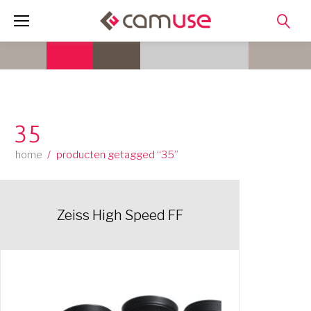
Skip
to
content
35
home
/
producten getagged “35”
Zeiss High Speed FF