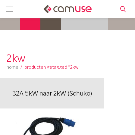
Skip
to
content
2kw
home
/
producten getagged “2kw”
32A 5kW naar 2kW (Schuko)