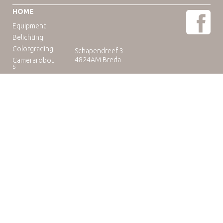
HOME
Equipment
Belichting
Colorgrading
Schapendreef 3
4824AM Breda
Camerarobot
s
Educatie
Telefoon: +31(0)76-3036265
E-mail:
rental@camuse.nl
Open: ma-vrij: 09:00-17:00
zaterdag op afspraak