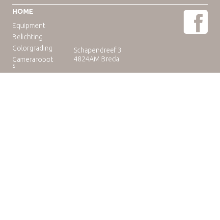
HOME
Equipment
Belichting
Colorgrading
Schapendreef 3
4824AM Breda
Camerarobot
s
Educatie
Telefoon: +31(0)76-3036265
E-mail:
rental@camuse.nl
Open: ma-vrij: 09:00-17:00
zaterdag op afspraak