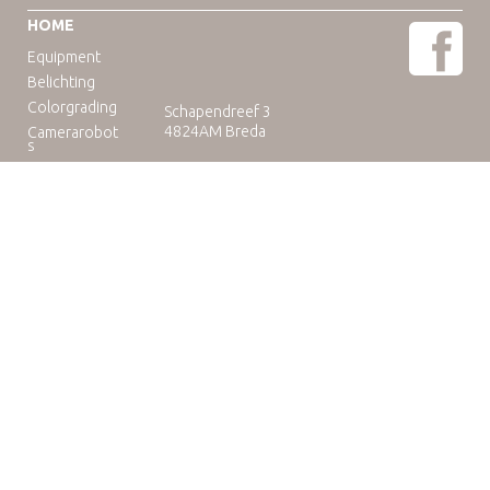
HOME
Equipment
Belichting
Colorgrading
Schapendreef 3
4824AM Breda
Camerarobot
s
Educatie
Telefoon: +31(0)76-3036265
E-mail:
rental@camuse.nl
Open: ma-vrij: 09:00-17:00
zaterdag op afspraak