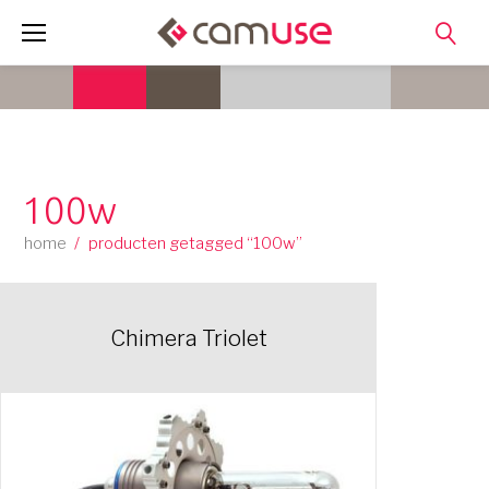
Skip
to
content
100w
home
/
producten getagged “100w”
Chimera Triolet